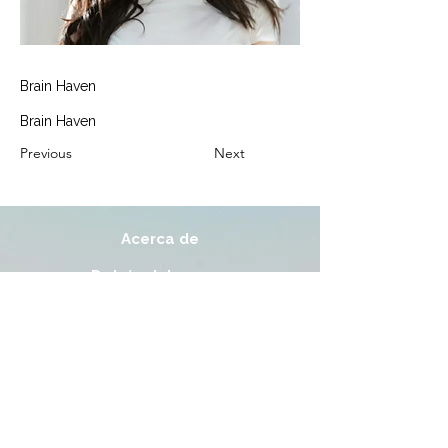
Brain Haven
Brain Haven
Previous
Next
Acerca de
Detrás del campo
Aplicar
Pod de LatinTech
Finalistas del LTP
Noticias