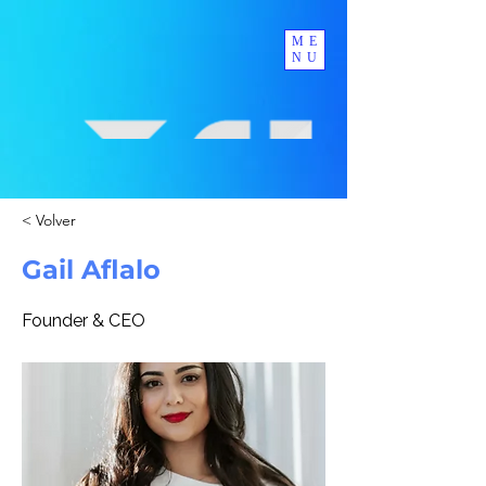
ME
NU
< Volver
Gail Aflalo
Founder & CEO